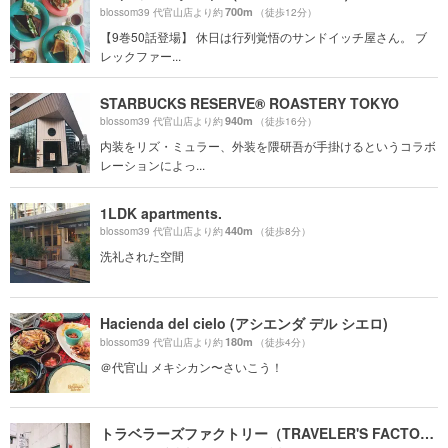
700m
blossom39 代官山店より約
（徒歩12分）
【9巻50話登場】 休日は行列覚悟のサンドイッチ屋さん。 ブ
レックファー...
STARBUCKS RESERVE® ROASTERY TOKYO
940m
blossom39 代官山店より約
（徒歩16分）
内装をリズ・ミュラー、外装を隈研吾が手掛けるというコラボ
レーションによっ...
1LDK apartments.
440m
blossom39 代官山店より約
（徒歩8分）
洗礼された空間
Hacienda del cielo (アシエンダ デル シエロ)
180m
blossom39 代官山店より約
（徒歩4分）
＠代官山 メキシカン〜さいこう！
トラベラーズファクトリー（TRAVELER'S FACTORY）