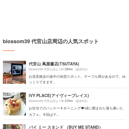
blossom39 代官山店周辺の人気スポット
代官山 蔦屋書店(TSUTAYA)
290m
blossom39 代官山店より約
（徒歩5分）
お花見散歩の途中の休憩スポット。テーブル席があるので、ゆ
っくりできます。
IVY PLACE(アイヴィープレイス)
270m
blossom39 代官山店より約
（徒歩5分）
お目当てのパンケーキモーニング🍽 緑に囲まれた落ち着いた
カフェ。今回はテ...
バイ ミー スタンド （BUY ME STAND）