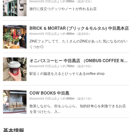
690m
blossom39 代官山店より約
（徒歩12分）
旅行に役立つグッツやノートが作れるお店
BRICK & MORTAR (ブリック＆モルタル) 中目黒本店
460m
blossom39 代官山店より約
（徒歩8分）
ZINEフェアしてて、たくさんのZINEがあった 気になるのがい
くつか◎
オニバスコーヒー 中目黒店 （ONIBUS COFFEE NAKAMEGURO）
760m
blossom39 代官山店より約
（徒歩13分）
駅近くの脇道を入るとひっそりあるcoffee shop
COW BOOKS 中目黒
650m
blossom39 代官山店より約
（徒歩11分）
散策しながら、街をぶらぶら。 知的好奇心を刺激できるお店
を見つけたら、入...
基本情報