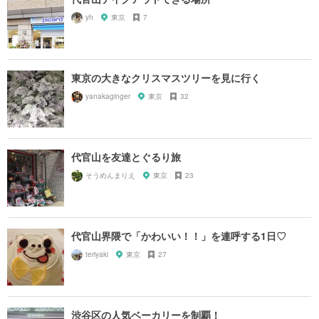
yh
東京
7
東京の大きなクリスマスツリーを見に行く
yanakaginger
東京
32
代官山を友達とぐるり旅
そうめんまりえ
東京
23
代官山界隈で「かわいい！！」を連呼する1日♡
teriyaki
東京
27
渋谷区の人気ベーカリーを制覇！