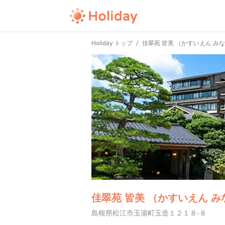
Holiday トップ
佳翠苑 皆美 （かすいえん み
佳翠苑 皆美 （かすいえん み
島根県松江市玉湯町玉造１２１８-８