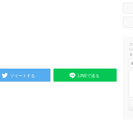
ス
い
る
ツイートする
LINEで送る