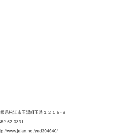
島根県松江市玉湯町玉造１２１８-８
852-62-0331
ttp://www.jalan.net/yad304640/