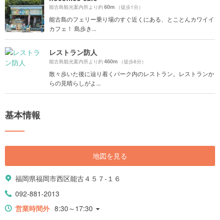
60m
能古島観光案内所より約
（徒歩1分）
能古島のフェリー乗り場のすぐ近くにある、とことんカワイイ
カフェ！ 島歩き...
レストラン防人
460m
能古島観光案内所より約
（徒歩8分）
散々歩いた後に辿り着くパーク内のレストラン。レストランか
らの見晴らしがよ...
基本情報
地図を見る
福岡県福岡市西区能古４５７-１６
092-881-2013
営業時間外
8:30～17:30