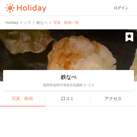
ログイン
Holiday トップ
鉄なべ
写真・動画一覧
鉄なべ
福岡県福岡市博多区祇園町２-２０
写真・動画
口コミ
アクセス