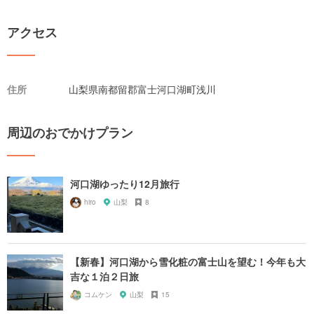
アクセス
住所
山梨県南都留郡富士河口湖町浅川
周辺のおでかけプラン
河口湖ゆったり12月旅行
hiro
山梨
8
【新春】河口湖から雪化粧の富士山を望む！今年も大
吉な１泊２日旅
コムケン
山梨
15