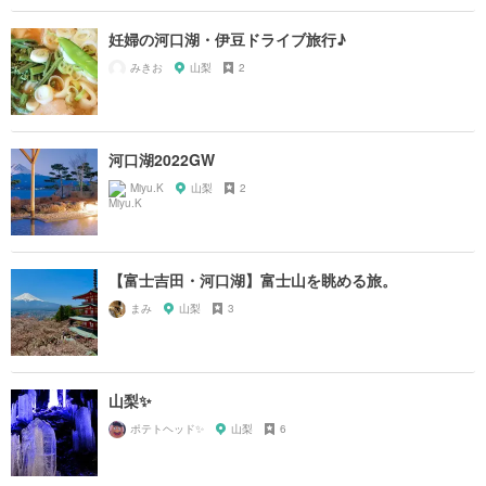
妊婦の河口湖・伊豆ドライブ旅行♪
みきお
山梨
2
河口湖2022GW
Miyu.K
山梨
2
【富士吉田・河口湖】富士山を眺める旅。
まみ
山梨
3
山梨✨
ポテトヘッド✨
山梨
6