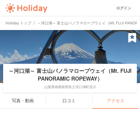
ログイン
Holiday トップ
～河口湖～ 富士山パノラマロープウェイ（Mt. FUJI PANORAM
～河口湖～ 富士山パノラマロープウェイ（Mt. FUJI
PANORAMIC ROPEWAY）
山梨県南都留郡富士河口湖町浅川
写真・動画
口コミ
アクセス