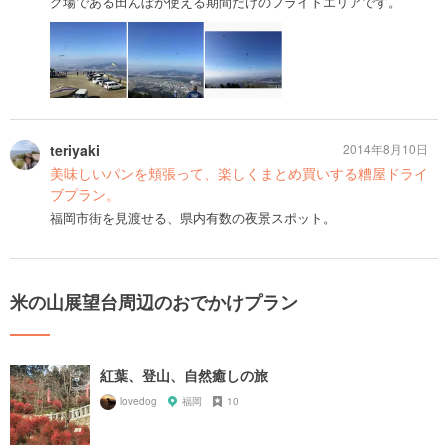
グ場である田んぼが使える期間だけのフライトエリアです。
teriyaki
2014年8月10日
美味しいパンを頬張って、楽しくまとめ買いする糟屋ドライ
ブプラン。
福岡市街を見渡せる、県内有数の夜景スポット。
米の山展望台周辺のおでかけプラン
紅葉、登山、自然癒しの旅
lovedog
福岡
10