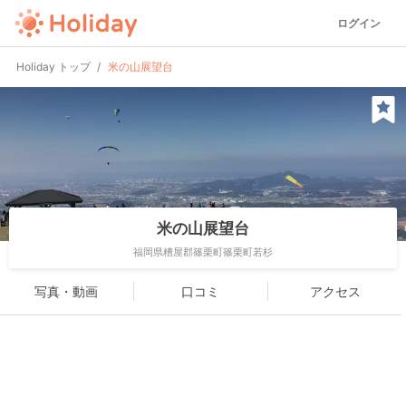
ログイン
Holiday トップ
米の山展望台
米の山展望台
福岡県糟屋郡篠栗町篠栗町若杉
写真・動画
口コミ
アクセス