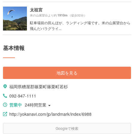
太祖宮
1910m
米の山展望台より約
（徒歩32分）
駐車場前の田んぼが、ランディング場です。米の山展望台から
飛んだパラグライ...
基本情報
地図を見る
福岡県糟屋郡篠栗町篠栗町若杉
092-947-1111
営業中
24時間営業
http://yokanavi.com/jp/landmark/index/6988
Googleで検索