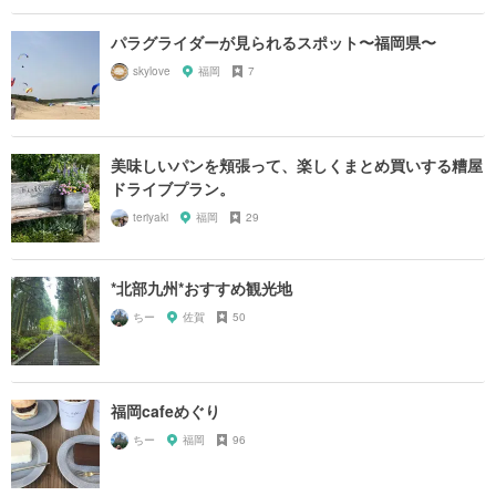
パラグライダーが見られるスポット〜福岡県〜
skylove
福岡
7
美味しいパンを頬張って、楽しくまとめ買いする糟屋
ドライブプラン。
teriyaki
福岡
29
*北部九州*おすすめ観光地
ちー
佐賀
50
福岡cafeめぐり
ちー
福岡
96