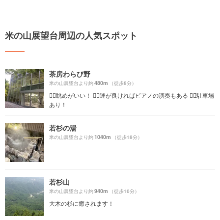
米の山展望台周辺の人気スポット
茶房わらび野
480m
米の山展望台より約
（徒歩8分）
☝🏻眺めがいい！ ☝🏻運が良ければピアノの演奏もある ☝🏻駐車場
あり！
若杉の湯
1040m
米の山展望台より約
（徒歩18分）
若杉山
940m
米の山展望台より約
（徒歩16分）
大木の杉に癒されます！