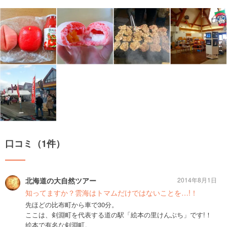
口コミ（1件）
北海道の大自然ツアー
2014年8月1日
知ってますか？雲海はトマムだけではないことを…!！
先ほどの比布町から車で30分。
ここは、剣淵町を代表する道の駅「絵本の里けんぶち」です!！
絵本で有名な剣淵町。