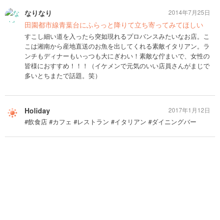
なりなり
2014年7月25日
田園都市線青葉台にふらっと降りて立ち寄ってみてほしい
すこし細い道を入ったら突如現れるプロバンスみたいなお店。こ
こは湘南から産地直送のお魚を出してくれる素敵イタリアン。ラ
ンチもディナーもいっつも大にぎわい！素敵な佇まいで、女性の
皆様におすすめ！！！（イケメンで元気のいい店員さんがまじで
多いとちまたで話題。笑）
Holiday
2017年1月12日
#飲食店 #カフェ #レストラン #イタリアン #ダイニングバー