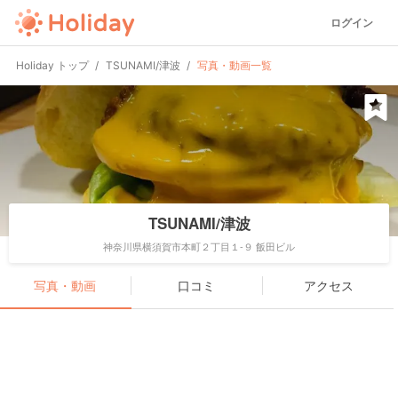
ログイン
Holiday トップ
TSUNAMI/津波
写真・動画一覧
TSUNAMI/津波
神奈川県横須賀市本町２丁目１-９ 飯田ビル
写真・動画
口コミ
アクセス