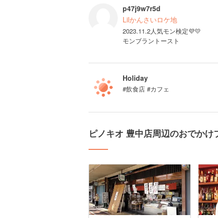
p47j9w7r5d
Lilかんさいロケ地
2023.11.2人気モン検定💜💛
モンブラントースト
Holiday
#飲食店 #カフェ
ピノキオ 豊中店周辺のおでかけ