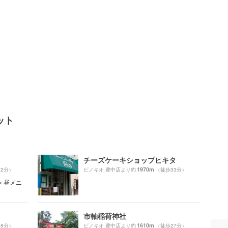
ット
チーズケーキショップヒキタ
1970m
32分）
ピノキオ 豊中店より約
（徒歩33分）
＜昼メニ
市軸稲荷神社
1610m
28分）
ピノキオ 豊中店より約
（徒歩27分）