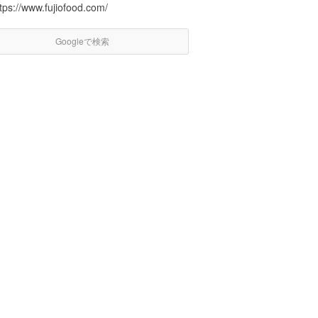
tps://www.fujiofood.com/
Googleで検索