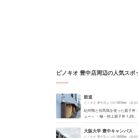
ピノキオ 豊中店周辺の人気スポ
鼓道
1910m
ピノキオ 豊中店より約
（徒歩
紀州鴨と但馬鶏を使った親子丼 
ュー＞ ・極・特上親子丼 1,28...
大阪大学 豊中キャンパス
1650m
ピノキオ 豊中店より約
（徒歩