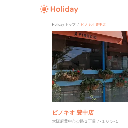
Holiday トップ
ピノキオ 豊中店
ピノキオ 豊中店
大阪府豊中市少路２丁目７-１０５-１