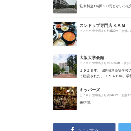
駐車料金1時間500円とかいう犯
スンドゥブ専門店 K.A.M
530m
ピノキオ 豊中店より約
（徒歩9
大阪大学会館
1780m
ピノキオ 豊中店より約
（徒歩
１９２８年、旧制浪速高等学校
て建設された。 １９４６年、学制.
キッパーズ
560m
ピノキオ 豊中店より約
（徒歩1
未訪問。
シェアする