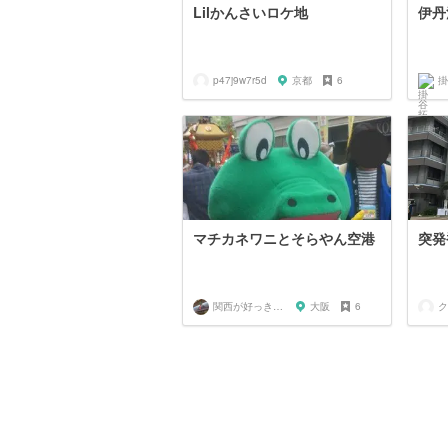
Lilかんさいロケ地
伊丹
p47j9w7r5d
京都
6
掛
マチカネワニとそらやん空港
突発
関西が好っきゃねん
大阪
6
ク