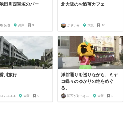
池田川西宝塚のバー
北大阪のお洒落カフェ
谷 拓也
兵庫
3
かさいみ
大阪
10
香川旅行
洋館通りを巡りながら、ミヤ
コ蝶々のゆかりの地をめぐ
る。
ロノユユユ
大阪
0
関西が好っきゃねん
大阪
2