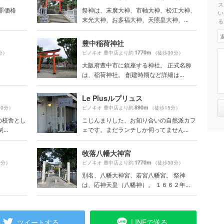
ス
罪価格
祭神は、末廣大神、市軸大神、松江大神、
い
末光大神、お多福大神、天照皇大神、...
る
豊中稲荷神社
1770m
分）
ピノキオ 豊中店より約
（徒歩30分）
大阪府豊中市に鎮座する神社。 正式名称
は、稲荷神社。 創建時期など詳細は...
Le Plusルプリュス
890m
30分）
ピノキオ 豊中店より約
（徒歩15分）
の校舎とし
こじんまりした、お知り合いの自然派カフ
..
ェです。まだランチしか伺ってません...
牧落八幡大神宮
1770m
0分）
ピノキオ 豊中店より約
（徒歩30分）
別名、八幡大神宮、若宮八幡宮。 祭神
は、応神天皇（八幡神）。 １６６２年...
ツイートする
LINEで送る