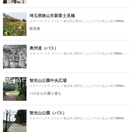
埼玉県狭山市新富士見橋
1480m
スターバックス コーヒー 狭山市入間川にこにこテラス店より約
（徒
桜見物
奥州道（バス）
580m
スターバックス コーヒー 狭山市入間川にこにこテラス店より約
（徒歩10分）
智光山公園中央広場
1930m
スターバックス コーヒー 狭山市入間川にこにこテラス店より約
（徒
バスからの通り道ち
智光山公園（バス）
1890m
スターバックス コーヒー 狭山市入間川にこにこテラス店より約
（徒