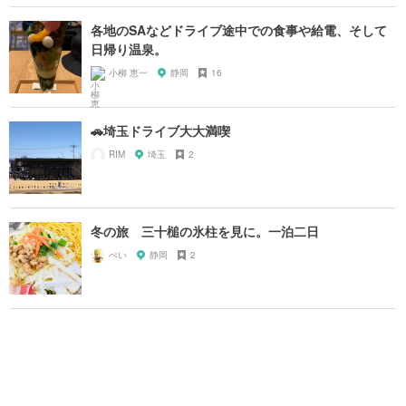
各地のSAなどドライブ途中での食事や給電、そして
日帰り温泉。
小柳 恵一
静岡
16
🚗埼玉ドライブ大大満喫
RIM
埼玉
2
冬の旅 三十槌の氷柱を見に。一泊二日
ぺい
静岡
2