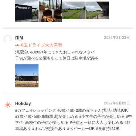
RIM
2022年2月23日
🚗埼玉ドライブ大大満喫
河原沿いの2021年にできたおしゃれなスタバ
子供が遊べる公園もあって休日は駐車場が満杯
Holiday
2022年2月23日
#カフェ #ショッピング #0歳･1歳･2歳の赤ちゃん(乳児･幼児)OK
#3歳･4歳･5歳･6歳(幼児)が楽しめる #小学生の子供が楽しめる #中
学生･高校生の子供が楽しめる #子供と一緒に大人も楽しめる #駐
車場あり #オムツ交換台あり #ベビーカーOK #食事持込OK