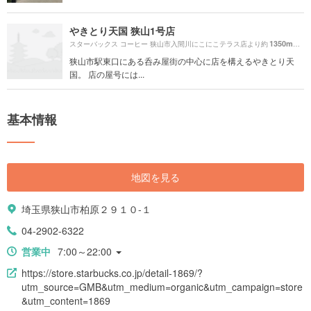
やきとり天国 狭山1号店
1350m
スターバックス コーヒー 狭山市入間川にこにこテラス店より約
（徒
狭山市駅東口にある呑み屋街の中心に店を構えるやきとり天
国。 店の屋号には...
基本情報
地図を見る
埼玉県狭山市柏原２９１０-１
04-2902-6322
営業中
7:00～22:00
https://store.starbucks.co.jp/detail-1869/?
utm_source=GMB&utm_medium=organic&utm_campaign=store
&utm_content=1869