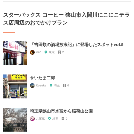
スターバックス コーヒー 狭山市入間川にこにこテラ
ス店周辺のおでかけプラン
「吉田類の酒場放浪記」に登場したスポットvol.5
kiko
東京
2
サいたま二郎
Kosuke
埼玉
0
埼玉県狭山市水富から稲荷山公園
九尾狐
埼玉
0