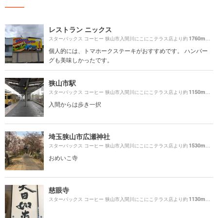
レストラン ニックス
1760m
スターバックス コーヒー 狭山市入間川にこにこテラス店より約
（徒
個人的には、トマホークステーキがおすすめです。 ハンバー
グも美味しかったです。
狭山市駅
1150m
スターバックス コーヒー 狭山市入間川にこにこテラス店より約
（徒
入間からは歩き一択
埼玉狭山市広瀬神社
1530m
スターバックス コーヒー 狭山市入間川にこにこテラス店より約
（徒
おめいこ寺
慈眼寺
1130m
スターバックス コーヒー 狭山市入間川にこにこテラス店より約
（徒