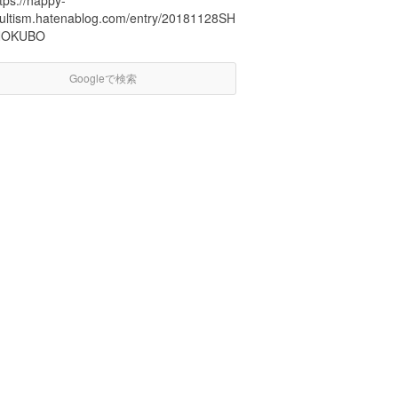
tps://happy-
ultism.hatenablog.com/entry/20181128SH
NOKUBO
Googleで検索