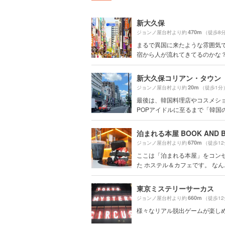
新大久保
470m
ジョンノ屋台村より約
（徒歩8
まるで異国に来たような雰囲気で
宿から人が流れてきてるのかな？っ
新大久保コリアン・タウン
20m
ジョンノ屋台村より約
（徒歩1分
最後は、韓国料理店やコスメショ
POPアイドルに至るまで「韓国の.
670m
ジョンノ屋台村より約
（徒歩1
ここは「泊まれる本屋」をコン
た ホステル＆カフェです。 なん..
東京ミステリーサーカス
660m
ジョンノ屋台村より約
（徒歩1
様々なリアル脱出ゲームが楽し