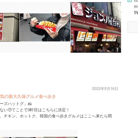
ht
m
I
2022年5月16日
人気の新大久保グルメ食べ歩き
ーズハットグ」🧀
ない🥺てことで3軒目はこちらに決定！
、チキン、ホットク、韓国の食べ歩きグルメはここへ来たら間