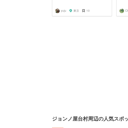
yuju
東京
10
C
ジョンノ屋台村周辺の人気スポ