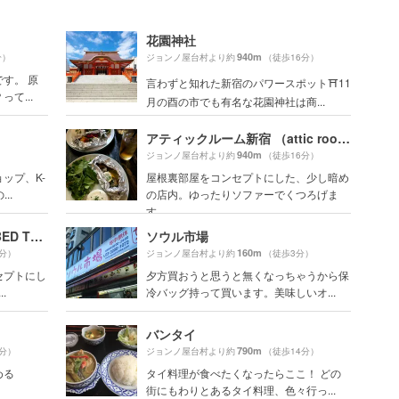
花園神社
940m
分）
ジョンノ屋台村より約
（徒歩16分）
す。 原
言わずと知れた新宿のパワースポット⛩11
て...
月の酉の市でも有名な花園神社は商...
アティックルーム新宿 （attic room SHINJUKU）
940m
）
ジョンノ屋台村より約
（徒歩16分）
ップ、K-
屋根裏部屋をコンセプトにした、少し暗め
..
の店内。ゆったりソファーでくつろげま
す。
泊まれる本屋 BOOK AND BED TOKYO 新宿店
ソウル市場
160m
2分）
ジョンノ屋台村より約
（徒歩3分）
セプトにし
夕方買おうと思うと無くなっちゃうから保
.
冷バッグ持って買います。美味しいオ...
バンタイ
790m
2分）
ジョンノ屋台村より約
（徒歩14分）
める
タイ料理が食べたくなったらここ！ どの
街にもわりとあるタイ料理、色々行っ...