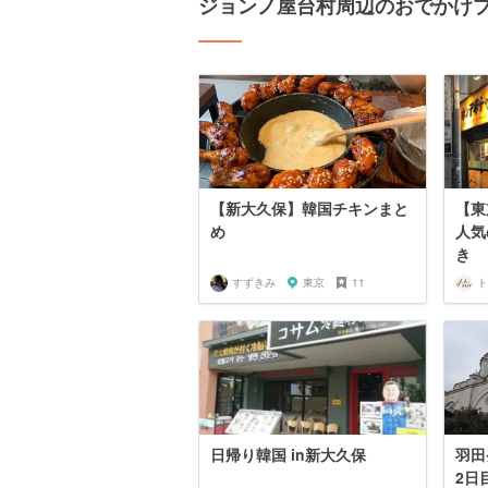
ジョンノ屋台村周辺のおでかけ
【新大久保】韓国チキンまと
【東
め
人気
き
すずきみ
東京
11
日帰り韓国 in新大久保
羽田
2日