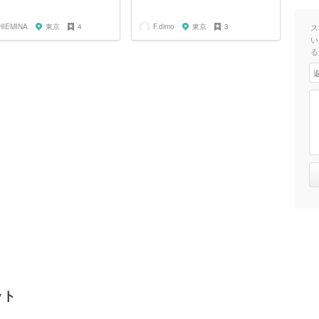
HIEMINA
東京
4
F.dimo
東京
3
ス
い
る
ット