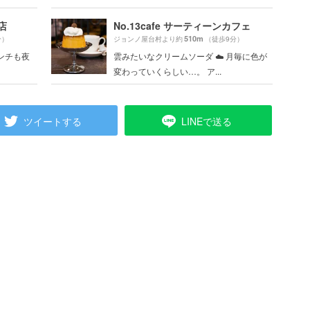
店
No.13cafe サーティーンカフェ
510m
分）
ジョンノ屋台村より約
（徒歩9分）
ンチも夜
雲みたいなクリームソーダ︎ ☁️ 月毎に色が
変わっていくらしい…。 ア...
ツイートする
LINEで送る