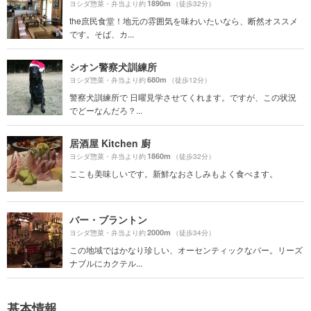
1890m
ヨシダ惣菜・弁当より約
（徒歩32分）
the庶民食堂！地元の雰囲気を味わいたいなら、断然オススメ
です。そば、カ...
シオン警察犬訓練所
680m
ヨシダ惣菜・弁当より約
（徒歩12分）
警察犬訓練所で 日曜見学させてくれます。ですが、この状況
でどーなんだろ？...
居酒屋 Kitchen 廚
1860m
ヨシダ惣菜・弁当より約
（徒歩32分）
ここも美味しいです。新鮮なおさしみもよく食べます。
バー・ブラントン
2000m
ヨシダ惣菜・弁当より約
（徒歩34分）
この地域ではかなり珍しい、オーセンティックなバー。リーズ
ナブルにカクテル...
基本情報