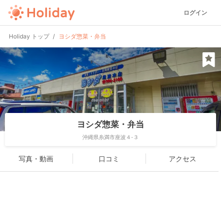
ログイン
Holiday トップ
ヨシダ惣菜・弁当
ヨシダ惣菜・弁当
沖縄県糸満市座波４-３
写真・動画
口コミ
アクセス