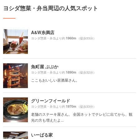
ヨシダ惣菜・弁当周辺の人気スポット
A&W糸満店
1960m
ヨシダ惣菜・弁当より約
（徒歩33分）
魚町屋 ぶぶか
1890m
ヨシダ惣菜・弁当より約
（徒歩32分）
ここもおいしい居酒屋さん。
グリーンフイールド
1970m
ヨシダ惣菜・弁当より約
（徒歩33分）
老舗のステーキ屋さん。 全国ネットでテレビに出てから、観
光の方も増えたよ...
いーばる家