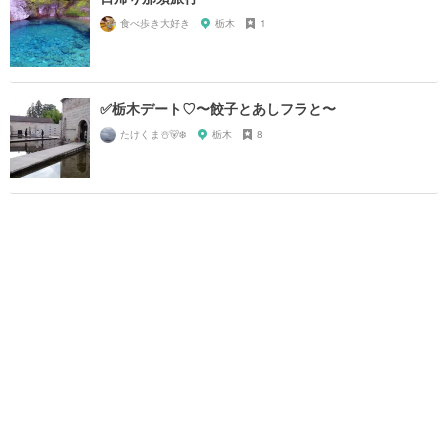
食べ歩き大好き
栃木
1
✅栃木デート♡〜餃子とあしフラと〜
たけくま☃️🐻‍❄️
栃木
8