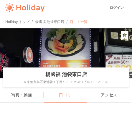
ログイン
Holiday トップ
楊國福 池袋東口店
口コミ一覧
楊國福 池袋東口店
東京都豊島区東池袋１丁目１３-１２ JETビル 1F・2F・3F
写真・動画
口コミ
アクセス