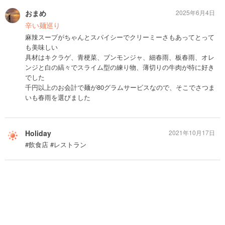
おまめ
2025年6月4日
辛い麺巡り
麻辣スープがちゃんとスパイシーでクリーミーさもあってとって
も美味しい
具材はキクラゲ、青梗菜、ブンモンジャ、細春雨、板春雨、オレ
ンジと白の縞々でスライム型の練り物、薄切りの牛肉が特に好き
でした
千円以上のお会計で麺が80グラムサービスなので、そこでさつま
いも春雨を選びました
Holiday
2021年10月17日
#飲食店 #レストラン