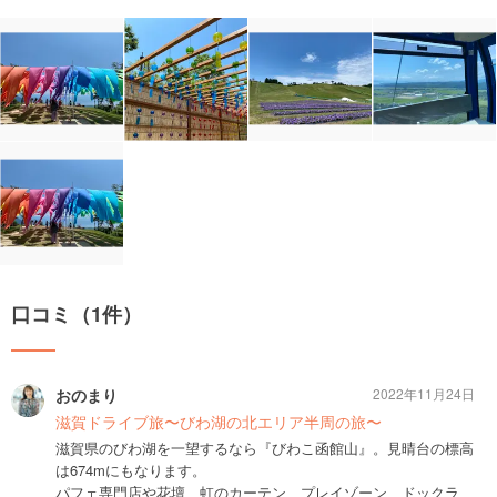
口コミ（1件）
おのまり
2022年11月24日
滋賀ドライブ旅〜びわ湖の北エリア半周の旅〜
滋賀県のびわ湖を一望するなら『びわこ函館山』。見晴台の標高
は674mにもなります。
パフェ専門店や花壇、虹のカーテン、プレイゾーン、ドックラ