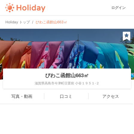
ログイン
Holiday トップ
びわこ函館山663㎡
びわこ函館山663㎡
滋賀県高島市今津町日置前 小谷１９５１-２
写真・動画
口コミ
アクセス