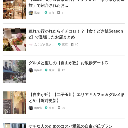
旅」で紹介されたお...
Ikkun
東京
1
連れて行かれたらイチコロ！？【女くどき飯Season
2】で登場したお店まとめ
女くどき飯されたいガール
東京
10
グルメと癒しの【自由が丘】お散歩デート♡
mjnkk
東京
42
【自由が丘】【二子玉川】エリア＊カフェ＆グルメま
とめ【随時更新】
mjnkk
東京
30
ケチな人のためのコスパ重視の自由が丘プラン