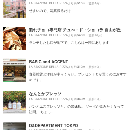
510m
LA STAZIONE DELLA PIZZAより約
（徒歩9分）
せまいので、写真撮るだけ
割れチョコ専門店 チュべ・ド・ショコラ 自由が丘本店
540m
LA STAZIONE DELLA PIZZAより約
（徒歩10分）
ランチしたお店が地下で、こちらは一階にあります
BASIC and ACCENT
310m
LA STAZIONE DELLA PIZZAより約
（徒歩6分）
食器雑貨と洋服が半々くらい。プレゼントとか買うのにおすす
めです。
なんとかプレッソ
340m
LA STAZIONE DELLA PIZZAより約
（徒歩6分）
パンとエスプレッソと、の姉妹店。 ソーダが飲みたくなって
訪問。 ちょっ...
D&DEPARTMENT TOKYO