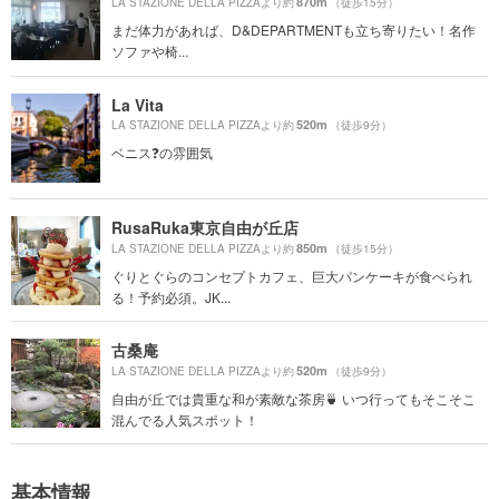
870m
LA STAZIONE DELLA PIZZAより約
（徒歩15分）
まだ体力があれば、D&DEPARTMENTも立ち寄りたい！名作
ソファや椅...
La Vita
520m
LA STAZIONE DELLA PIZZAより約
（徒歩9分）
ベニス❓の雰囲気
RusaRuka東京自由が丘店
850m
LA STAZIONE DELLA PIZZAより約
（徒歩15分）
ぐりとぐらのコンセプトカフェ、巨大パンケーキが食べられ
る！予約必須。JK...
古桑庵
520m
LA STAZIONE DELLA PIZZAより約
（徒歩9分）
自由が丘では貴重な和が素敵な茶房🍵 いつ行ってもそこそこ
混んでる人気スポット！
基本情報