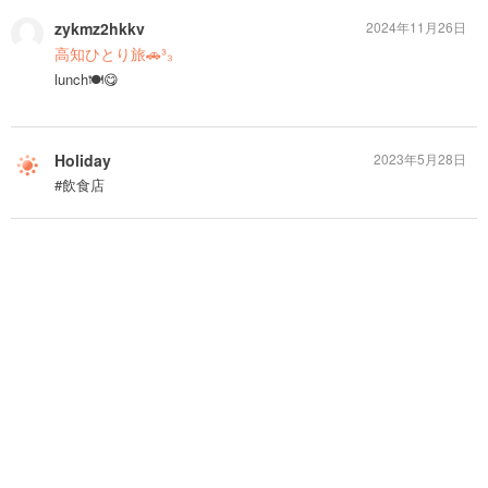
zykmz2hkkv
2024年11月26日
高知ひとり旅🚗³₃
lunch🍽😋
Holiday
2023年5月28日
#飲食店