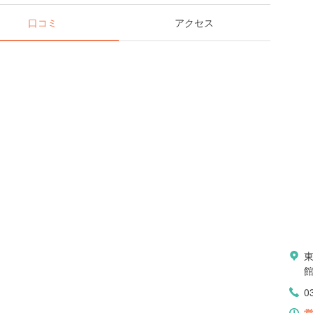
口コミ
アクセス
東
館
0