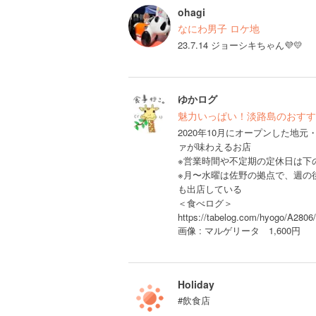
ohagi
なにわ男子 ロケ地
23.7.14 ジョーシキちゃん💜💛
ゆかログ
魅力いっぱい！淡路島のおすす
2020年10月にオープンした地
ァが味わえるお店
※営業時間や不定期の定休日は下の
※月〜水曜は佐野の拠点で、週の
も出店している
＜食べログ＞
https://tabelog.com/hyogo/A280
画像 : マルゲリータ 1,600円
Holiday
#飲食店