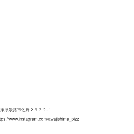
兵庫県淡路市佐野２６３２-１
ttps://www.instagram.com/awajishima_pizz