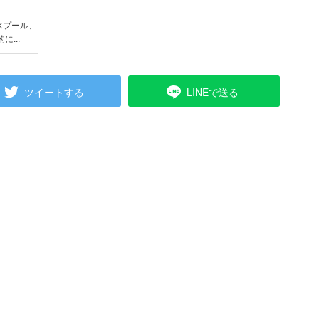
水プール、
...
ツイートする
LINEで送る