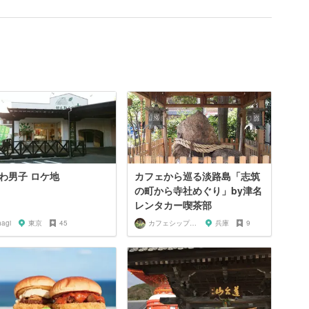
わ男子 ロケ地
カフェから巡る淡路島「志筑
の町から寺社めぐり」by津名
レンタカー喫茶部
hagi
東京
45
カフェシップ淡路島
兵庫
9