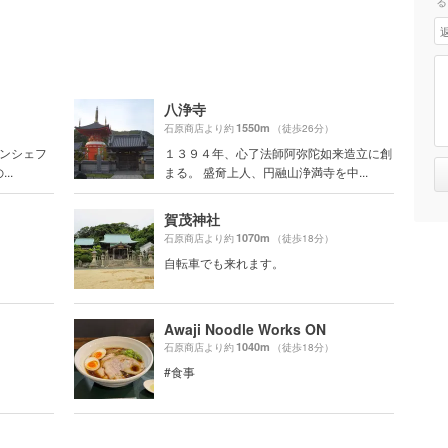
る
八浄寺
1550m
石原商店より約
（徒歩26分）
ランシェフ
１３９４年、心了法師阿弥陀如来造立に創
..
まる。 盛奝上人、円融山浄満寺を中...
賀茂神社
1070m
石原商店より約
（徒歩18分）
自転車でも来れます。
Awaji Noodle Works ON
1040m
石原商店より約
（徒歩18分）
#食事