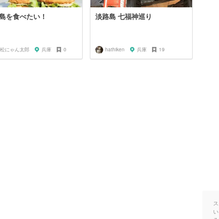
島を食べたい！
淡路島 七福神巡り
松にゃん太郎
兵庫
0
hathiken
兵庫
19
ス
い