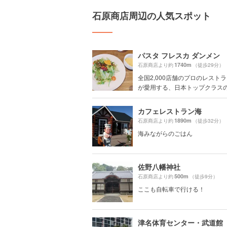
石原商店周辺の人気スポット
パスタ フレスカ ダンメン
1740m
石原商店より約
（徒歩29分）
全国2,000店舗のプロのレスト
が愛用する、日本トップクラスの.
カフェレストラン海
1890m
石原商店より約
（徒歩32分）
海みながらのごはん
佐野八幡神社
500m
石原商店より約
（徒歩9分）
ここも自転車で行ける！
津名体育センター・武道館