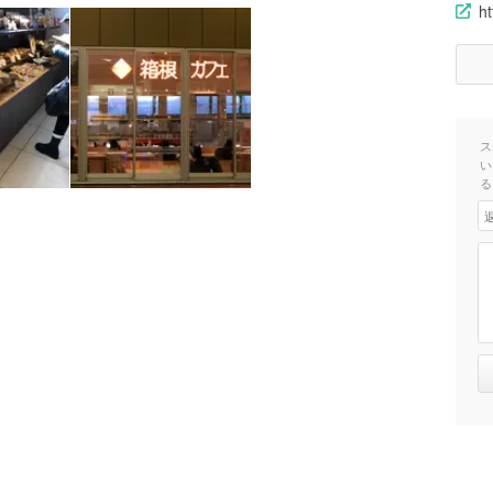
ht
ス
い
る