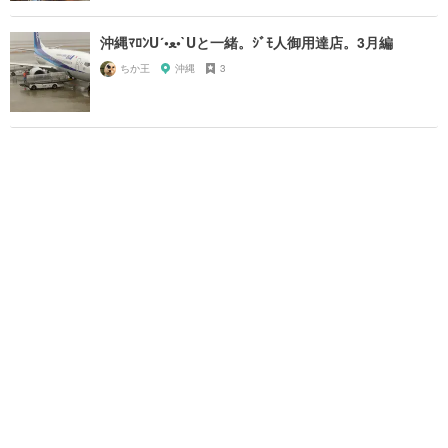
沖縄ﾏﾛﾝU´•ﻌ•`Uと一緒。ｼﾞﾓ人御用達店。3月編
ちか王
沖縄
3