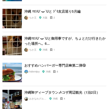
沖縄 ﾏﾛﾝU´•ﻌ•`Uと ｼﾞﾓ友店巡り5月編
ちか王
大阪
2
沖縄ﾏﾛﾝU´•ﻌ•`Uと御用事ですが、ちょとだけ行きたか
った場所へ。6...
ちか王
沖縄
1
おすすめハンバーガー専門店🍔第二弾🤤
hidemijoy
沖縄
8
沖縄🌺ディープタウン🎶コザ周辺観光（1泊2日）
おきなわグルメガール🌺
沖縄
4