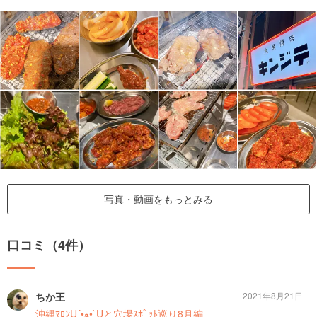
写真・動画をもっとみる
口コミ（4件）
ちか王
2021年8月21日
沖縄ﾏﾛﾝU´•ﻌ•`Uと穴場ｽﾎﾟｯﾄ巡り8月編