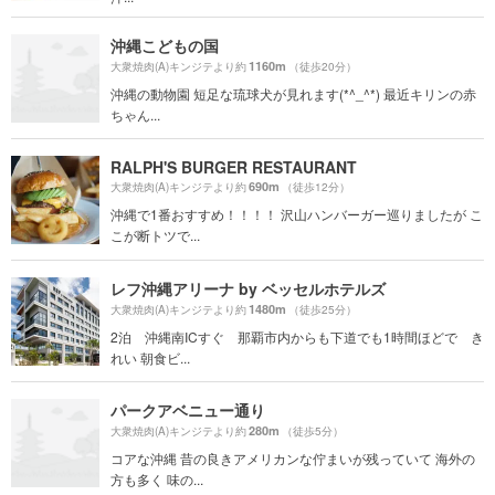
沖縄こどもの国
1160m
大衆焼肉(A)キンジテより約
（徒歩20分）
沖縄の動物園 短足な琉球犬が見れます(*^_^*) 最近キリンの赤
ちゃん...
RALPH'S BURGER RESTAURANT
690m
大衆焼肉(A)キンジテより約
（徒歩12分）
沖縄で1番おすすめ！！！！ 沢山ハンバーガー巡りましたが こ
こが断トツで...
レフ沖縄アリーナ by ベッセルホテルズ
1480m
大衆焼肉(A)キンジテより約
（徒歩25分）
2泊 沖縄南ICすぐ 那覇市内からも下道でも1時間ほどで き
れい 朝食ビ...
パークアベニュー通り
280m
大衆焼肉(A)キンジテより約
（徒歩5分）
コアな沖縄 昔の良きアメリカンな佇まいが残っていて 海外の
方も多く 味の...