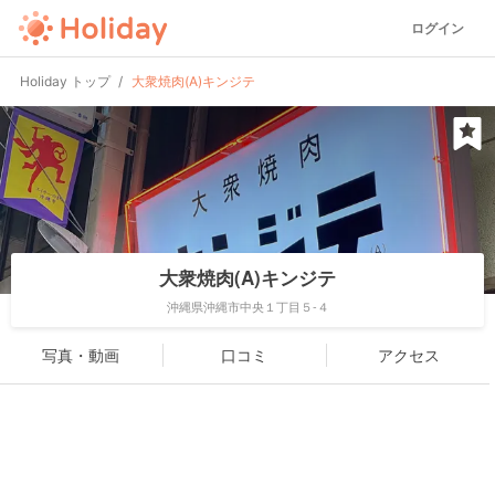
ログイン
Holiday トップ
大衆焼肉(A)キンジテ
大衆焼肉(A)キンジテ
沖縄県沖縄市中央１丁目５-４
写真・動画
口コミ
アクセス