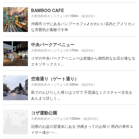
BAMBOO CAFE
100m
大衆焼肉(A)キンジテより約
（徒歩2分）
沖縄市コザにあるバンブーカフェ♪ かわいい店内とアメリカン
な雰囲気が素敵です🌺
中央パークアベニュー
170m
大衆焼肉(A)キンジテより約
（徒歩3分）
コザの中央パークアベニューは老舗から個性的なお店が連なる
エキゾチックスト...
空港通り（ゲート通り）
250m
大衆焼肉(A)キンジテより約
（徒歩5分）
島でのんびりした帰りはコザで 不思議なミクスチャー文化を
あんまり詳しく...
コザ運動公園
1420m
大衆焼肉(A)キンジテより約
（徒歩24分）
旧暦のお盆の翌週末にある 沖縄きってのお祭り 県内の青年エ
イサー達が 一...