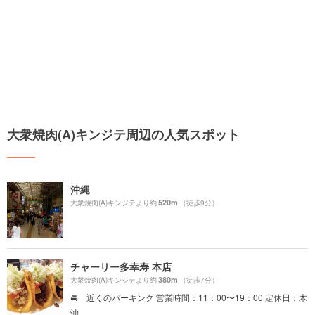
大衆焼肉(A)キンジテ周辺の人気スポット
沖縄
520m
大衆焼肉(A)キンジテより約
（徒歩9分）
チャーリー多幸寿 本店
380m
大衆焼肉(A)キンジテより約
（徒歩7分）
🚘 近くのパーキング 営業時間：11：00〜19：00 定休日：木
沖...