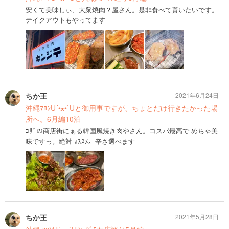
安くて美味しぃ、大衆焼肉？屋さん。是非食べて貰いたいです。
テイクアウトもやってます
ちか王
2021年6月24日
沖縄ﾏﾛﾝU´•ﻌ•`Uと御用事ですが、ちょとだけ行きたかった場
所へ。6月編10泊
ｺｻﾞの商店街にぁる韓国風焼き肉やさん。コスパ最高で めちゃ美
味ですっ。絶対 ｫｽｽﾒ。辛さ選べます
ちか王
2021年5月28日