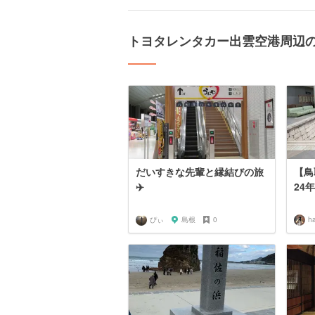
トヨタレンタカー出雲空港周辺
だいすきな先輩と縁結びの旅
【鳥
✈️
24
ぴぃ
島根
0
ha