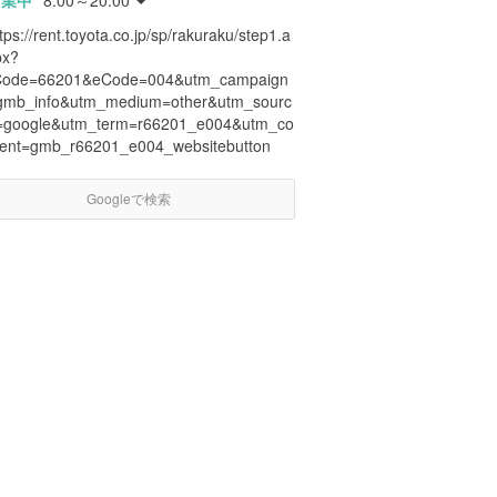
営業中
8:00～20:00
tps://rent.toyota.co.jp/sp/rakuraku/step1.a
px?
Code=66201&eCode=004&utm_campaign
gmb_info&utm_medium=other&utm_sourc
=google&utm_term=r66201_e004&utm_co
tent=gmb_r66201_e004_websitebutton
Googleで検索