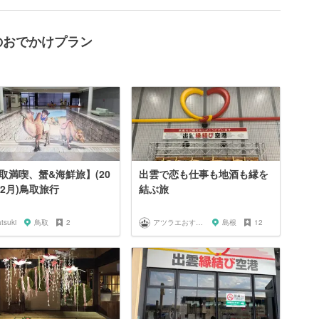
のおでかけプラン
取満喫、蟹&海鮮旅】(20
出雲で恋も仕事も地酒も縁を
年2月)鳥取旅行
結ぶ旅
tsuki
鳥取
2
アツラエおすすめ旅プラン！
島根
12