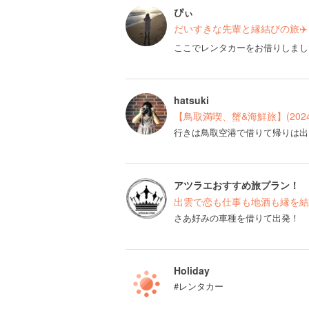
ぴぃ
だいすきな先輩と縁結びの旅✈️
ここでレンタカーをお借りしまし
hatsuki
【鳥取満喫、蟹&海鮮旅】(202
行きは鳥取空港で借りて帰りは出
アツラエおすすめ旅プラン！
出雲で恋も仕事も地酒も縁を結
さあ好みの車種を借りて出発！
Holiday
#レンタカー