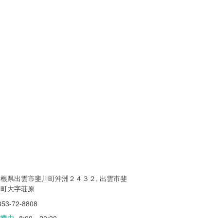
島根県出雲市斐川町沖洲２４３２, 出雲市斐
川町大字荘原
853-72-8808