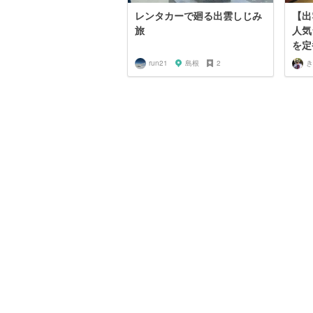
レンタカーで廻る出雲しじみ
【出
旅
人気
を定
run21
島根
2
き