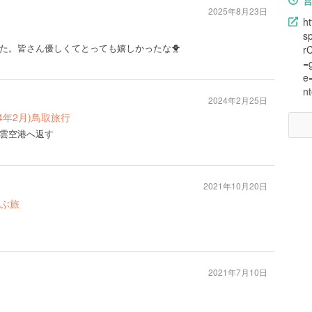
2025年8月23日
ht
s
た。皆さん優しくてとっても嬉しかったな🐥
r
=
e
n
2024年2月25日
4年2月)鳥取旅行
雲空港へ返す
2021年10月20日
ぶ旅
2021年7月10日