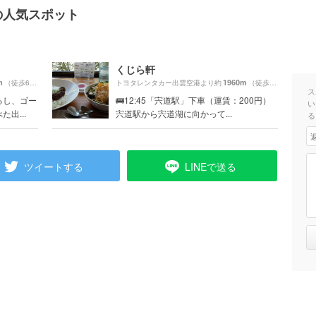
の人気スポット
）
くじら軒
m
1960m
（徒歩6分）
トヨタレンタカー出雲空港より約
（徒歩33分）
ス
るし、ゴー
🚌12:45「宍道駅」下車（運賃：200円）
い
出...
宍道駅から宍道湖に向かって...
る
ツイートする
LINEで送る