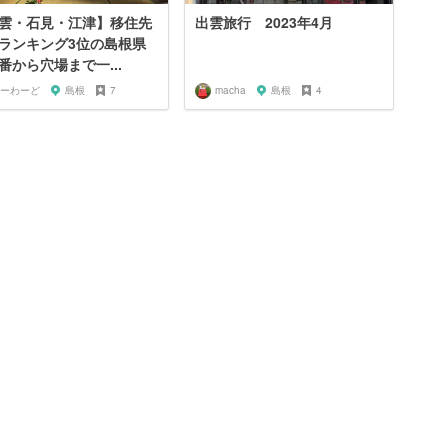
雲・石見・江津】移住先
出雲旅行 2023年4月
ランキング3位の島根県
番から穴場まで一...
ーわーど
島根
7
macha
島根
4