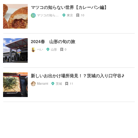
マツコの知らない世界【カレーパン編】
マツコの知らない世界マニア
東京
10
2024春 山形の旬の旅
ぺい
山形
0
新しいお出かけ場所発見！？茨城の入り口守谷♪
Manami
茨城
11