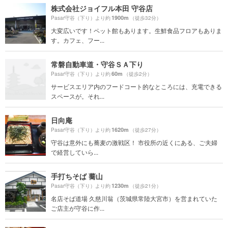
株式会社ジョイフル本田 守谷店
1900m
Pasar守谷（下り）より約
（徒歩32分）
大変広いです！ペット館もあります。生鮮食品フロアもありま
す。カフェ、フー...
常磐自動車道・守谷ＳＡ下り
60m
Pasar守谷（下り）より約
（徒歩2分）
サービスエリア内のフードコート的なところには、充電できる
スペースが。それ...
日向庵
1620m
Pasar守谷（下り）より約
（徒歩27分）
守谷は意外にも蕎麦の激戦区！ 市役所の近くにある、ご夫婦
で経営していら...
手打ちそば 蕎山
1230m
Pasar守谷（下り）より約
（徒歩21分）
名店そば道場 久慈川翁（茨城県常陸大宮市）を営まれていた
ご店主が守谷に作...