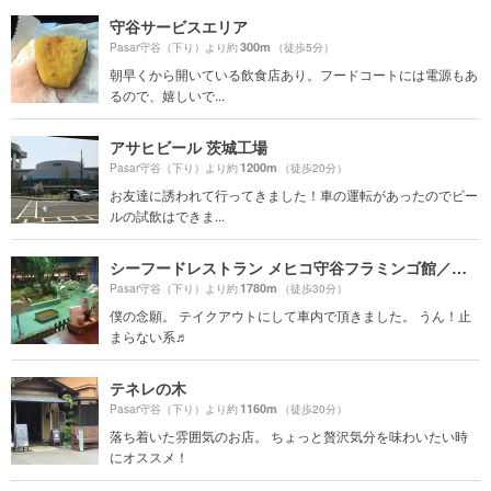
守谷サービスエリア
300m
Pasar守谷（下り）より約
（徒歩5分）
朝早くから開いている飲食店あり。フードコートには電源もあ
るので、嬉しいで...
アサヒビール 茨城工場
1200m
Pasar守谷（下り）より約
（徒歩20分）
お友達に誘われて行ってきました！車の運転があったのでビー
ルの試飲はできま...
シーフードレストラン メヒコ守谷フラミンゴ館／洋食 誕生日 記念日 子連れ ランチ
1780m
Pasar守谷（下り）より約
（徒歩30分）
僕の念願。 テイクアウトにして車内で頂きました。 うん！止
まらない系♬
テネレの木
1160m
Pasar守谷（下り）より約
（徒歩20分）
落ち着いた雰囲気のお店。 ちょっと贅沢気分を味わいたい時
にオススメ！