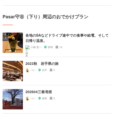
Pasar守谷（下り）周辺のおでかけプラン
各地のSAなどドライブ途中での食事や給電、そして
日帰り温泉。
小柳 恵一
静岡
16
2023秋 岩手県の旅
ぺい
岩手
0
202604三春滝桜
ぺい
福島
0