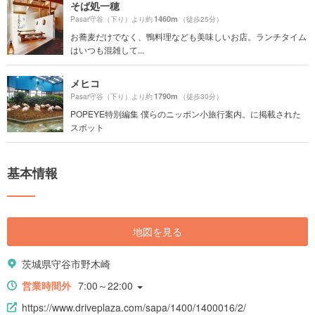
そば処一穂
1460m
Pasar守谷（下り）より約
（徒歩25分）
お蕎麦だけでなく、鴨料理なども美味しいお店。ランチタイム
はいつも混雑して...
メヒコ
1790m
Pasar守谷（下り）より約
（徒歩30分）
POPEYE特別編集 僕らのニッポン小旅行案内。に掲載された
スポット
基本情報
地図を見る
茨城県守谷市野木崎
営業時間外
7:00～22:00
https://www.driveplaza.com/sapa/1400/1400016/2/