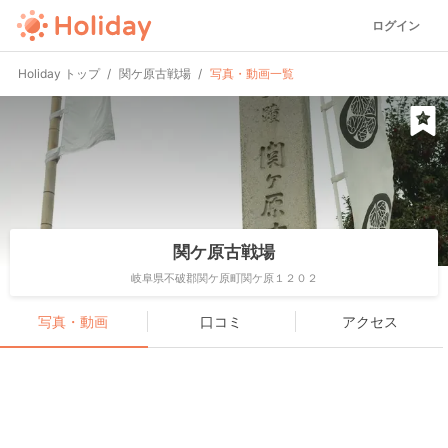
ログイン
Holiday トップ
関ケ原古戦場
写真・動画一覧
関ケ原古戦場
岐阜県不破郡関ケ原町関ケ原１２０２
写真・動画
口コミ
アクセス