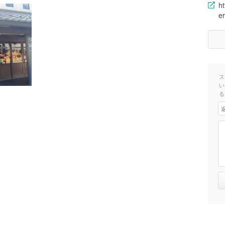
h
er
ス
い
る