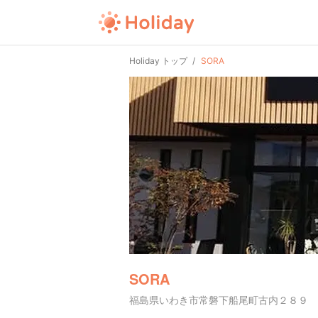
Holiday トップ
SORA
SORA
福島県いわき市常磐下船尾町古内２８９