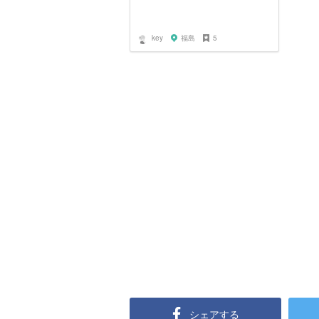
key
福島
5
シェアする