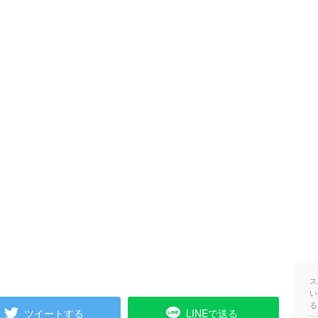
ス
い
る
ツイートする
LINEで送る