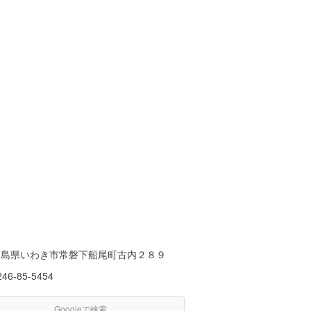
福島県いわき市常磐下船尾町古内２８９
246-85-5454
Googleで検索