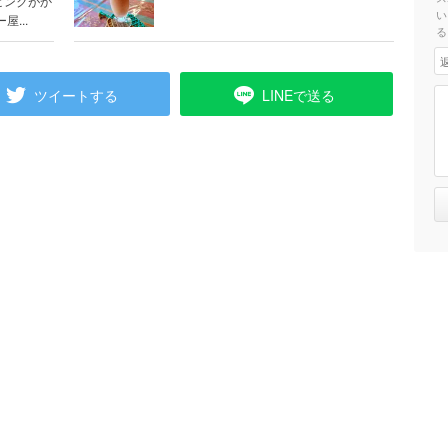
ピンクがか
い
...
る
ツイートする
LINEで送る