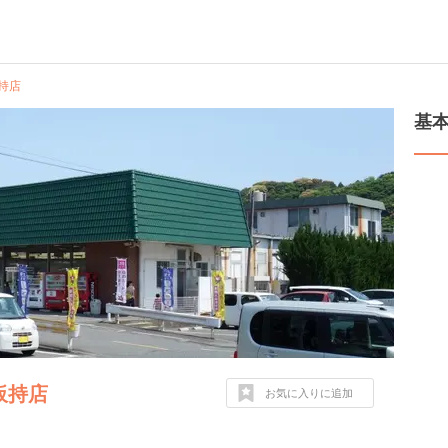
板持店
基
ト板持店
お気に入りに追加