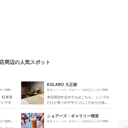
ト板持店周辺の人気スポット
KULABO 大正館
1480m
1320m
り約
（徒歩25分）
银座 ｺｰｼﾞｰ ｺｰﾅｰ, ゆめマート板持店より約
（徒歩22分
 駐車場
本日宿泊するホテルはこちら。 シンプル
すいです
だけど所々のデザインにこだわりがあ...
ショアーズ・ギャラリー喫茶
1800m
1790m
り約
（徒歩30分）
银座 ｺｰｼﾞｰ ｺｰﾅｰ, ゆめマート板持店より約
（徒歩30分
ス