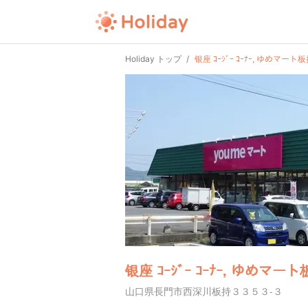
Holiday トップ
银座 ｺｰｼﾞｰ ｺｰﾅｰ, ゆめマート
银座 ｺｰｼﾞｰ ｺｰﾅｰ, ゆめマー
山口県長門市西深川板持３３５３-３