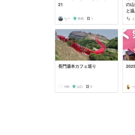
21
の山
と温
ちー
島根
1
よ
長門湯本カフェ巡り
20
miki
山口
0
ぺ