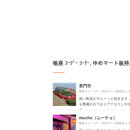
银座 ｺｰｼﾞｰ ｺｰﾅｰ, ゆめマー
長門市
银座 ｺｰｼﾞｰ ｺｰﾅｰ, ゆめマート板持店よ
赤い鳥居がずらーっと続きます。
も整備されておりアクセスしや
よ。
mucho（ムーチョ）
银座 ｺｰｼﾞｰ ｺｰﾅｰ, ゆめマート板持店よ