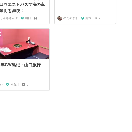
口ウエストパスで海の幸
泉街を満喫！
りみちさんぽ
山口
1
のだめまさ
熊本
2
25年GW島根・山口旅行
い
神奈川
0