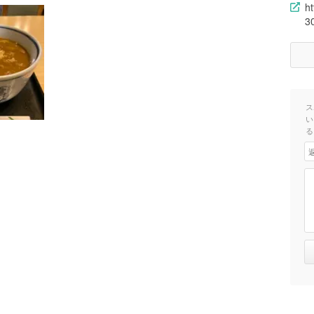
h
3
ス
い
る