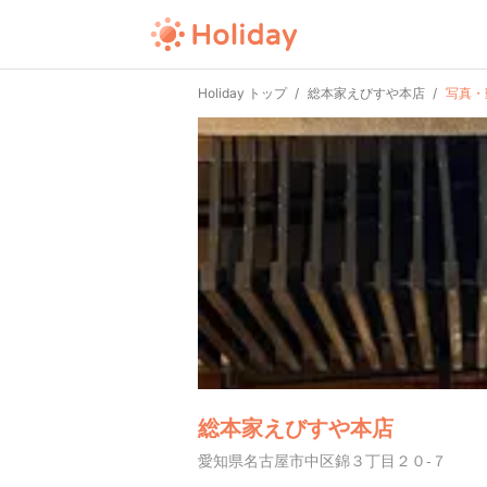
Holiday トップ
総本家えびすや本店
写真・
総本家えびすや本店
愛知県名古屋市中区錦３丁目２０-７