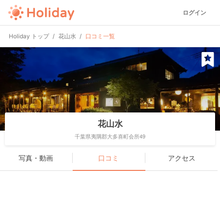
ログイン
Holiday トップ
花山水
口コミ一覧
花山水
千葉県夷隅郡大多喜町会所49
写真・動画
口コミ
アクセス