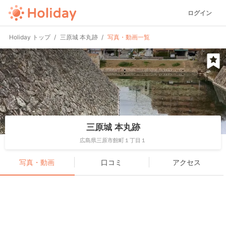
ログイン
Holiday トップ
三原城 本丸跡
写真・動画一覧
三原城 本丸跡
広島県三原市館町１丁目１
写真・動画
口コミ
アクセス