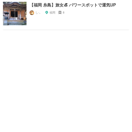
【福岡 糸島】旅女👒 パワースポットで運気UP
し-。
福岡
8