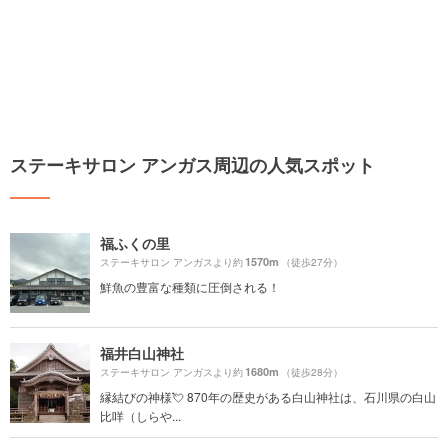
ステーキサロン アンガス周辺の人気スポット
福ふくの里
1570m
ステーキサロン アンガスより約
（徒歩27分）
鮮魚の豊富な種類に圧倒される！
福井白山神社
1680m
ステーキサロン アンガスより約
（徒歩28分）
縁結びの神様💘 870年の歴史がある白山神社は、石川県の白山
比咩（しらや...