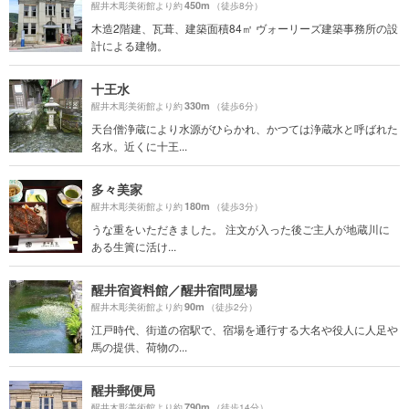
450m
醒井木彫美術館より約
（徒歩8分）
木造2階建、瓦葺、建築面積84㎡ ヴォーリーズ建築事務所の設
計による建物。
十王水
330m
醒井木彫美術館より約
（徒歩6分）
天台僧浄蔵により水源がひらかれ、かつては浄蔵水と呼ばれた
名水。近くに十王...
多々美家
180m
醒井木彫美術館より約
（徒歩3分）
うな重をいただきました。 注文が入った後ご主人が地蔵川に
ある生簀に活け...
醒井宿資料館／醒井宿問屋場
90m
醒井木彫美術館より約
（徒歩2分）
江戸時代、街道の宿駅で、宿場を通行する大名や役人に人足や
馬の提供、荷物の...
醒井郵便局
790m
醒井木彫美術館より約
（徒歩14分）