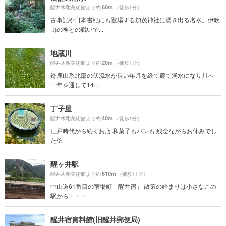
60m
醒井木彫美術館より約
（徒歩1分）
古事記や日本書紀にも登場する加茂神社に湧き出る名水。伊吹
山の神との戦いで...
地蔵川
20m
醒井木彫美術館より約
（徒歩1分）
鈴鹿山系北部の伏流水が長い年月を経て麓で湧水になり川へ
一年を通して14...
丁子屋
40m
醒井木彫美術館より約
（徒歩1分）
江戸時代から続くお店 和菓子もパンも 残念ながらお休みでし
た💦
醒ヶ井駅
610m
醒井木彫美術館より約
（徒歩11分）
中山道61番目の宿場町「醒井宿」 散策の始まりは小さなこの
駅から・・・
醒井宿資料館(旧醒井郵便局)