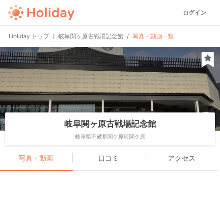
ログイン
Holiday トップ
岐阜関ヶ原古戦場記念館
写真・動画一覧
岐阜関ヶ原古戦場記念館
岐阜県不破郡関ケ原町関ケ原
写真・動画
口コミ
アクセス