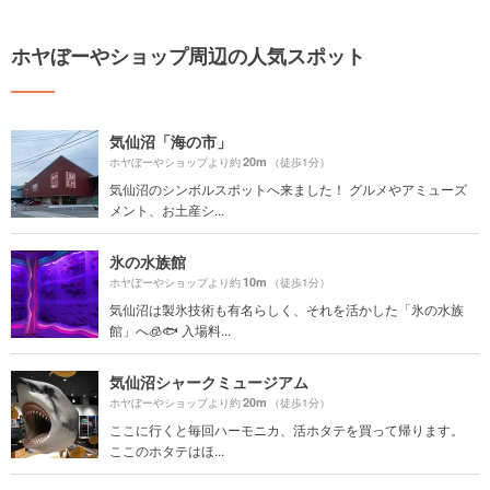
ホヤぼーやショップ周辺の人気スポット
気仙沼「海の市」
20m
ホヤぼーやショップより約
（徒歩1分）
気仙沼のシンボルスポットへ来ました！ グルメやアミューズ
メント、お土産シ...
氷の水族館
10m
ホヤぼーやショップより約
（徒歩1分）
気仙沼は製氷技術も有名らしく、それを活かした「氷の水族
館」へ🧊🐟 入場料...
気仙沼シャークミュージアム
20m
ホヤぼーやショップより約
（徒歩1分）
ここに行くと毎回ハーモニカ、活ホタテを買って帰ります。
ここのホタテはほ...