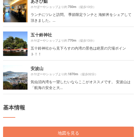
あさひ鮨
750m
ホヤぼーやショップより約
（徒歩13分）
ランチにツレと訪問。 季節限定ランチと 海鮮丼をシェアして
頂きました。...
五十鈴神社
770m
ホヤぼーやショップより約
（徒歩13分）
五十鈴神社から見下ろすの内湾の景色は絶景の穴場ポイン
ト！！
安波山
1870m
ホヤぼーやショップより約
（徒歩32分）
気仙沼内湾を一望したいならここがオススメです。 安波山は
「航海の安全と大...
基本情報
地図を見る