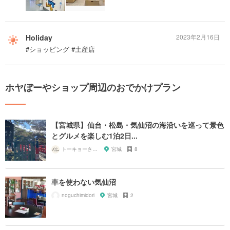
Holiday
2023年2月16日
#ショッピング #土産店
ホヤぼーやショップ周辺のおでかけプラン
【宮城県】仙台・松島・気仙沼の海沿いを巡って景色
とグルメを楽しむ1泊2日...
トーキョーさんぽ
宮城
8
車を使わない気仙沼
noguchimidori
宮城
2