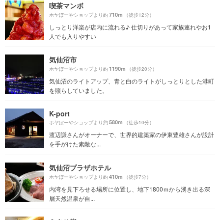
喫茶マンボ
710m
ホヤぼーやショップより約
（徒歩12分）
しっとり洋楽が店内に流れる♪ 仕切りがあって家族連れやお1
人でも入りやすい
気仙沼市
1190m
ホヤぼーやショップより約
（徒歩20分）
気仙沼のライトアップ、青と白のライトがしっとりとした港町
を照らしていました。
K-port
580m
ホヤぼーやショップより約
（徒歩10分）
渡辺謙さんがオーナーで、世界的建築家の伊東豊雄さんが設計
を手がけた素敵な...
気仙沼プラザホテル
410m
ホヤぼーやショップより約
（徒歩7分）
内湾を見下ろせる場所に位置し、地下1800ｍから湧き出る深
層天然温泉が自...