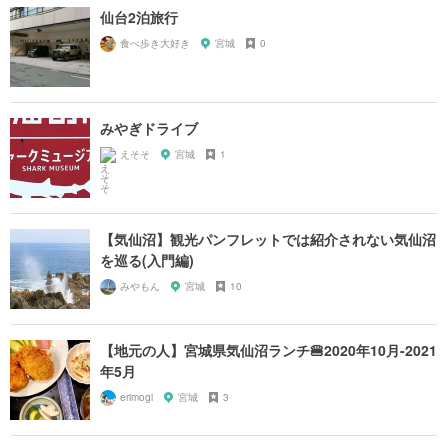
仙台2泊旅行
食べ歩き大好き
宮城
0
みやぎドライブ
えそそ
宮城
1
【気仙沼】観光パンフレットでは紹介されない気仙沼
を巡る(入門編)
みやもん
宮城
10
【地元の人】宮城県気仙沼ランチ🍔2020年10月-2021
年5月
erimogi
宮城
3