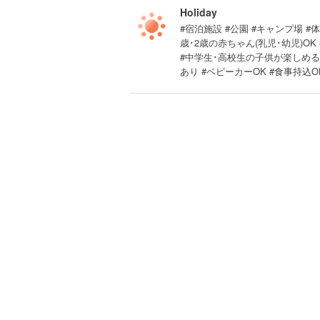
Holiday
#宿泊施設 #公園 #キャンプ場 #
歳･2歳の赤ちゃん(乳児･幼児)OK
#中学生･高校生の子供が楽しめる 
あり #ベビーカーOK #食事持込O