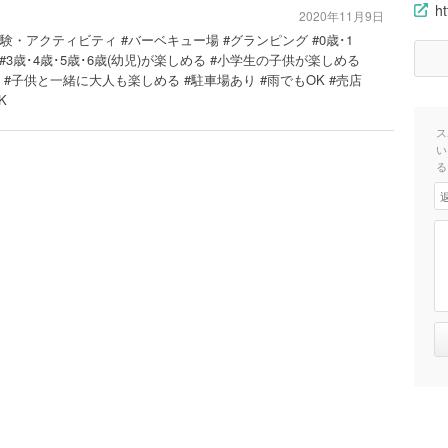
ht
2020年11月9日
体験・アクティビティ #バーベキュー場 #グランピング #0歳･1
 #3歳･4歳･5歳･6歳(幼児)が楽しめる #小学生の子供が楽しめる
#子供と一緒に大人も楽しめる #駐車場あり #雨でもOK #売店
K
ス
い
る