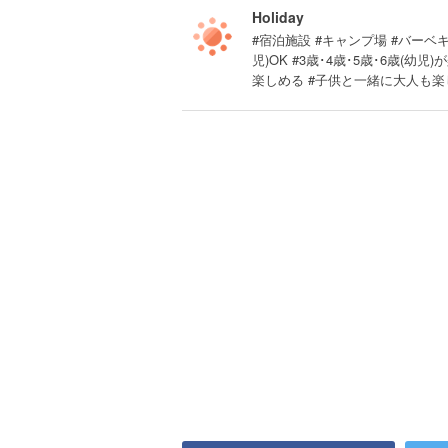
Holiday
#宿泊施設 #キャンプ場 #バーベキ
児)OK #3歳･4歳･5歳･6歳(
楽しめる #子供と一緒に大人も楽し