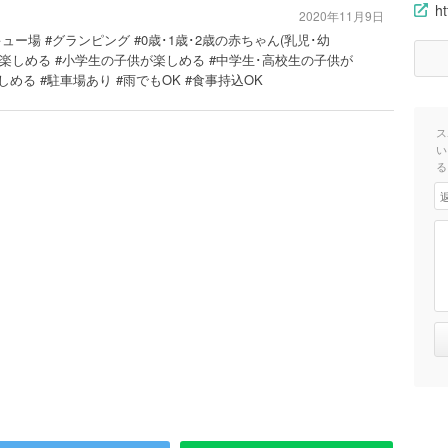
h
2020年11月9日
ュー場 #グランピング #0歳･1歳･2歳の赤ちゃん(乳児･幼
幼児)が楽しめる #小学生の子供が楽しめる #中学生･高校生の子供が
める #駐車場あり #雨でもOK #食事持込OK
ス
い
る