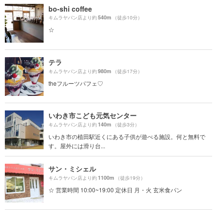
bo-shi coffee
540m
キムラヤパン店より約
（徒歩10分）
☆
テラ
980m
キムラヤパン店より約
（徒歩17分）
theフルーツパフェ♡
いわき市こども元気センター
140m
キムラヤパン店より約
（徒歩3分）
いわき市の植田駅近くにある子供が遊べる施設。何と無料で
す。屋外には滑り台...
サン・ミシェル
1100m
キムラヤパン店より約
（徒歩19分）
☆ 営業時間 10:00~19:00 定休日 月・火 玄米食パン