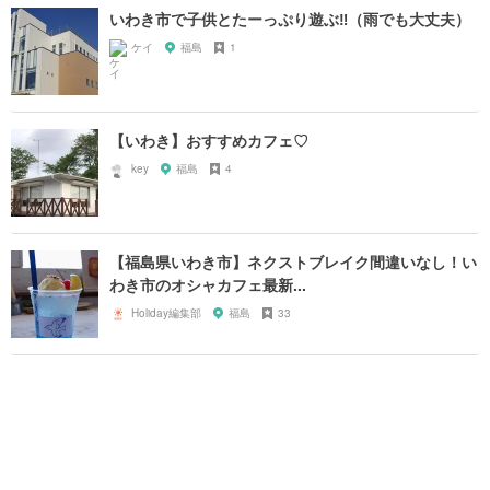
いわき市で子供とたーっぷり遊ぶ‼︎（雨でも大丈夫）
ケイ
福島
1
【いわき】おすすめカフェ♡
key
福島
4
【福島県いわき市】ネクストブレイク間違いなし！い
わき市のオシャカフェ最新...
Holiday編集部
福島
33