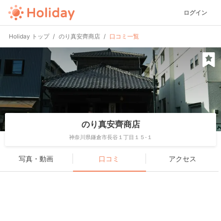
ログイン
Holiday トップ
のり真安齊商店
口コミ一覧
のり真安齊商店
神奈川県鎌倉市長谷１丁目１５-１
写真・動画
口コミ
アクセス