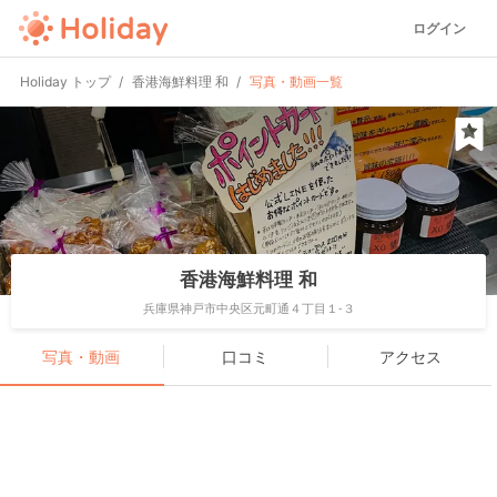
ログイン
Holiday トップ
香港海鮮料理 和
写真・動画一覧
香港海鮮料理 和
兵庫県神戸市中央区元町通４丁目１-３
写真・動画
口コミ
アクセス