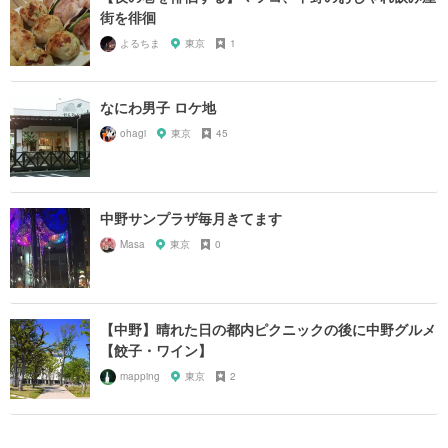
街を徘徊
よるちま
東京
1
なにわ男子 ロケ地
ohagi
東京
45
中野サンプラザ毎月きてます
Masa
東京
0
【中野】晴れた日の都内ピクニックの後に中野グルメ
【餃子・ワイン】
mapping
東京
2