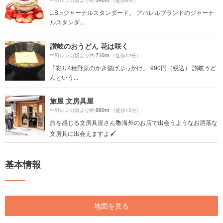
中野レンガ坂より約
（徒歩6分）
J.S.=ジャーナルスタンダード。 アパレルブランドのジャーナ
ルスタンダ...
讃岐のおうどん 花は咲く
710m
中野レンガ坂より約
（徒歩12分）
「彩り4種野菜のかき揚げぶっかけ」 990円（税込） 讃岐うど
んという...
旅屋 文房具屋
880m
中野レンガ坂より約
（徒歩15分）
旅を感じる文房具屋さん📚海外のお店で出会うようなお洒落な
文房具に出会えますよ🖌
基本情報
地図を見る