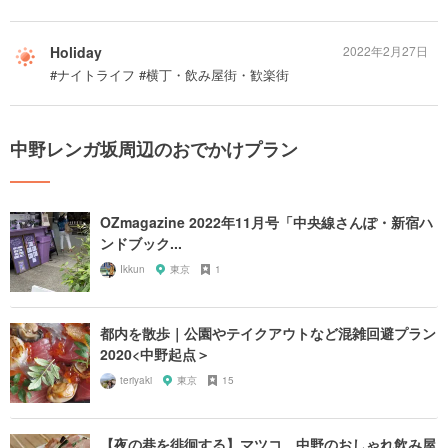
Holiday
2022年2月27日
#ナイトライフ #横丁・飲み屋街・歓楽街
中野レンガ坂周辺のおでかけプラン
OZmagazine 2022年11月号「中央線さんぽ・新宿ハ
ンドブック...
Ikkun
東京
1
都内を散歩｜公園やテイクアウトなど混雑回避プラン
2020<中野起点＞
teriyaki
東京
15
【夜の巷を徘徊する】マツコ、中野のおしゃれ飲み屋