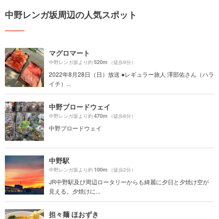
中野レンガ坂周辺の人気スポット
マグロマート
520m
中野レンガ坂より約
（徒歩9分）
2022年8月28日（日）放送 ●レギュラー旅人 澤部佑さん（ハラ
イチ）...
中野ブロードウェイ
470m
中野レンガ坂より約
（徒歩8分）
中野ブロードウェイ
中野駅
100m
中野レンガ坂より約
（徒歩2分）
JR中野駅及び周辺ロータリーからも綺麗に夕日と夕焼け空が
見える。夕焼けに...
担々麺 ほおずき