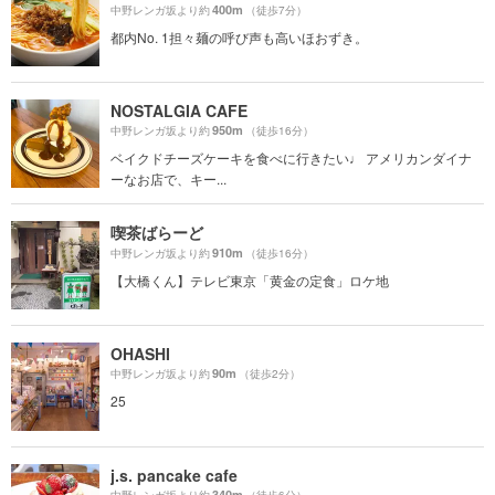
400m
中野レンガ坂より約
（徒歩7分）
都内No. 1担々麺の呼び声も高いほおずき。
NOSTALGIA CAFE
950m
中野レンガ坂より約
（徒歩16分）
ベイクドチーズケーキを食べに行きたい♩ アメリカンダイナ
ーなお店で、キー...
喫茶ばらーど
910m
中野レンガ坂より約
（徒歩16分）
【大橋くん】テレビ東京「黄金の定食」ロケ地
OHASHI
90m
中野レンガ坂より約
（徒歩2分）
25
j.s. pancake cafe
340m