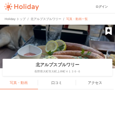
ログイン
Holiday トップ
北アルプスブルワリー
写真・動画一覧
北アルプスブルワリー
長野県大町市大町上仲町４１３６-６
写真・動画
口コミ
アクセス