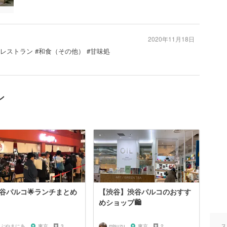
2020年11月18日
#レストラン #和食（その他） #甘味処
ン
渋谷パルコ🌟ランチまとめ
【渋谷】渋谷パルコのおすす
めショップ🛍
ス
ぶやまにあ
東京
3
misuzu
東京
2