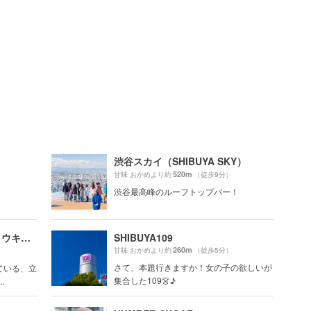
渋谷スカイ（SHIBUYA SKY）
520m
甘味 おかめより約
（徒歩9分）
渋谷最高峰のルーフトップバー！
Fuglen Tokyo（フグレントウキョウ）
SHIBUYA109
260m
甘味 おかめより約
（徒歩5分）
）
さて、本題行きますか！女の子の欲しいが
ている、立
集合した109👗♪
.