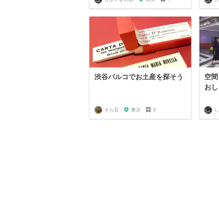
渋谷パルコでお土産を探そう
空間
おし
そら豆
東京
3
し