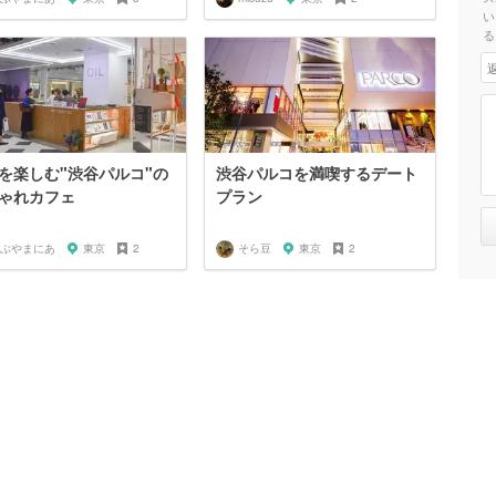
い
る
を楽しむ"渋谷パルコ"の
渋谷パルコを満喫するデート
ゃれカフェ
プラン
ぶやまにあ
東京
2
そら豆
東京
2