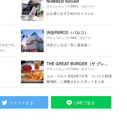
NUMBER SUGAR
850m
甘味 おかめより約
（徒歩15分）
）
お土産におすすめのキャラメル
渋谷PARCO（パルコ）
40m
）
甘味 おかめより約
（徒歩1分）
イロビーに
渋谷といえば！常に最先端！
...
THE GREAT BURGER（ザ グレートバーガー）
730m
）
甘味 おかめより約
（徒歩13分）
エル・グルメ 2022年7月号「スパイス料理
最強説」に掲載されたスポットまとめ
ツイートする
LINEで送る