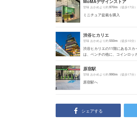
MoMAデザインストア
970m
甘味 おかめより約
（徒歩17分
ミニチュア盆栽を購入
渋谷ヒカリエ
550m
甘味 おかめより約
（徒歩10分
渋谷ヒカリエの11階にあるスカ
は、ベンチの他に、コインロッカー
原宿駅
990m
甘味 おかめより約
（徒歩17分
原宿駅へ
シェアする