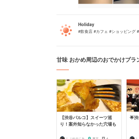
Holiday
#飲食店 #カフェ #ショッピング 
甘味 おかめ周辺のおでかけプラ
【渋谷パルコ】スイーツ巡
🌟
り！案外知らなかった穴場も
しぶやまにあ
東京
4
し