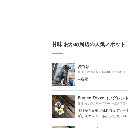
甘味 おかめ周辺の人気スポット
渋谷駅
520m
甘味 おかめより約
（徒歩9分）
渋谷駅
760m
甘味 おかめより約
（徒歩13分
水曜から日曜はAM1時までやっ
派な夜カフェにもなるお店。 20..