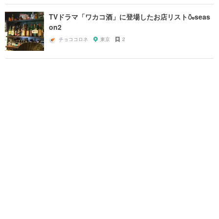
TVドラマ「ワカコ酒」に登場したお店リスト🍶seas
on2
チョココロネ
東京
2