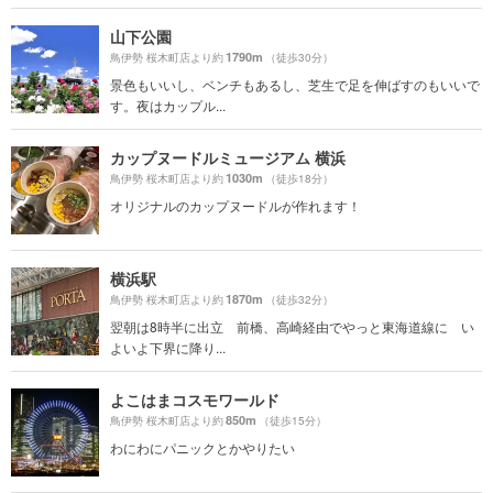
山下公園
1790m
鳥伊勢 桜木町店より約
（徒歩30分）
景色もいいし、ベンチもあるし、芝生で足を伸ばすのもいいで
す。夜はカップル...
カップヌードルミュージアム 横浜
1030m
鳥伊勢 桜木町店より約
（徒歩18分）
オリジナルのカップヌードルが作れます！
横浜駅
1870m
鳥伊勢 桜木町店より約
（徒歩32分）
翌朝は8時半に出立 前橋、高崎経由でやっと東海道線に い
よいよ下界に降り...
よこはまコスモワールド
850m
鳥伊勢 桜木町店より約
（徒歩15分）
わにわにパニックとかやりたい