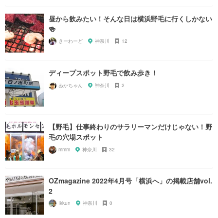
昼から飲みたい！そんな日は横浜野毛に行くしかない
🍻
きーわーど
神奈川
12
ディープスポット野毛で飲み歩き！
ゐかちゃん
神奈川
2
【野毛】仕事終わりのサラリーマンだけじゃない！野
毛の穴場スポット
mmm
神奈川
32
OZmagazine 2022年4月号「横浜へ」の掲載店舗vol.
2
Ikkun
神奈川
0