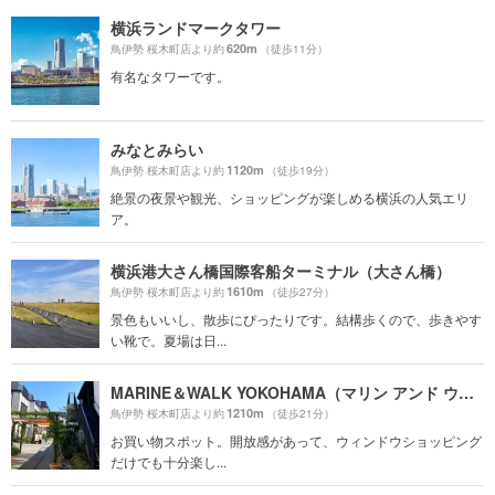
横浜ランドマークタワー
620m
鳥伊勢 桜木町店より約
（徒歩11分）
有名なタワーです。
みなとみらい
1120m
鳥伊勢 桜木町店より約
（徒歩19分）
絶景の夜景や観光、ショッピングが楽しめる横浜の人気エリ
ア。
横浜港大さん橋国際客船ターミナル（大さん橋）
1610m
鳥伊勢 桜木町店より約
（徒歩27分）
景色もいいし、散歩にぴったりです。結構歩くので、歩きやす
い靴で。夏場は日...
MARINE＆WALK YOKOHAMA（マリン アンド ウォーク ヨコハマ）
1210m
鳥伊勢 桜木町店より約
（徒歩21分）
お買い物スポット。開放感があって、ウィンドウショッピング
だけでも十分楽し...