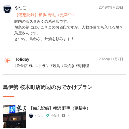
やなこ
2019年9月26日
【備忘記録】横浜 野毛（更新中）
関内の浜スタ近くの系列店です。
焼鳥の割にはそこそこのお値段ですが、人数多目でも入れる焼き
鳥屋さんです。
きつね、鳥わさ、升酒を頼みます！
Holiday
2022年11月7日
#飲食店 #レストラン #焼鳥 #串焼き #鳥料理
鳥伊勢 桜木町店周辺のおでかけプラン
【備忘記録】横浜 野毛（更新中）
やなこ
神奈川
14