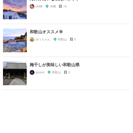
chiiiiii
沖縄
10
和歌山オススメ🌞
ゆうちゃん
和歌山
0
梅干しが美味しい和歌山県
guuuu
和歌山
2