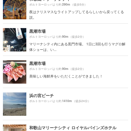
290m
ポルトヨーロッパより約
（徒歩5分）
夜はクリスマスなライトアップしてるらしいから戻ってくる
説。
黒潮市場
90m
ポルトヨーロッパより約
（徒歩2分）
マリーナシティ内にある黒門市場。 1日に3回も行うマグロ解
体ショーは、い...
黒潮市場
90m
ポルトヨーロッパより約
（徒歩2分）
美味しい海鮮丼をいただくことができました！
浜の宮ビーチ
1410m
ポルトヨーロッパより約
（徒歩24分）
和歌山マリーナシティ ロイヤルパインズホテル