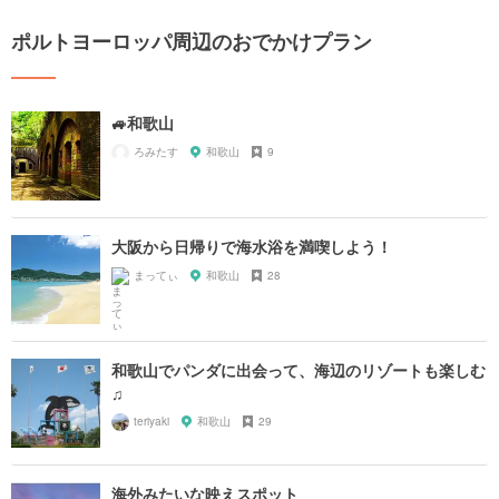
ポルトヨーロッパ周辺のおでかけプラン
🚙和歌山
ろみたす
和歌山
9
大阪から日帰りで海水浴を満喫しよう！
まってぃ
和歌山
28
和歌山でパンダに出会って、海辺のリゾートも楽しむ
♫
teriyaki
和歌山
29
海外みたいな映えスポット