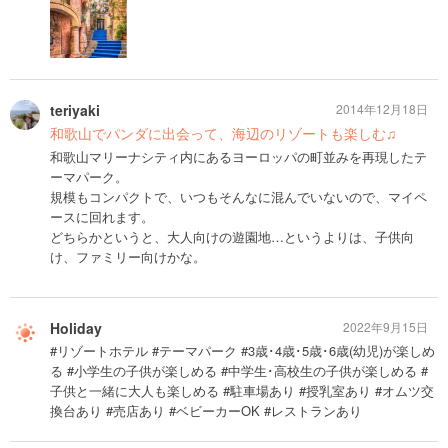
teriyaki
2014年12月18日
和歌山でパンダに出会って、海辺のリゾートも楽しむ♫
和歌山マリーナシティ内にあるヨーロッパの町並みを再現したテ
ーマパーク。
規模もコンパクトで、いつもそんなに混んでいないので、マイペ
ースに回れます。
どちらかというと、大人向けの遊園地…というよりは、子供向
け、ファミリー向けかな。
Holiday
2022年9月15日
#リゾートホテル #テーマパーク #3歳･4歳･5歳･6歳(幼児)が楽しめ
る #小学生の子供が楽しめる #中学生･高校生の子供が楽しめる #
子供と一緒に大人も楽しめる #駐車場あり #授乳室あり #オムツ交
換台あり #売店あり #ベビーカーOK #レストランあり