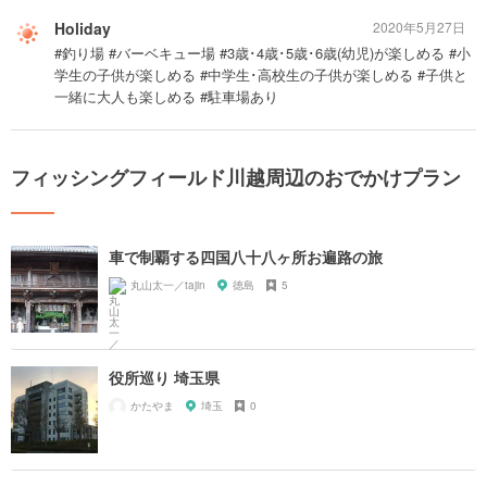
Holiday
2020年5月27日
#釣り場 #バーベキュー場 #3歳･4歳･5歳･6歳(幼児)が楽しめる #小
学生の子供が楽しめる #中学生･高校生の子供が楽しめる #子供と
一緒に大人も楽しめる #駐車場あり
フィッシングフィールド川越周辺のおでかけプラン
車で制覇する四国八十八ヶ所お遍路の旅
丸山太一／tajin
徳島
5
役所巡り 埼玉県
かたやま
埼玉
0