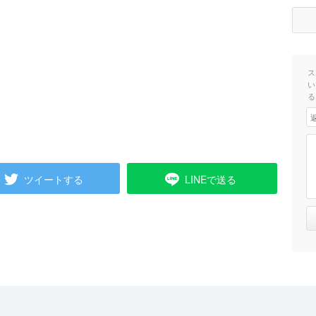
ス
い
る
ツイートする
LINEで送る