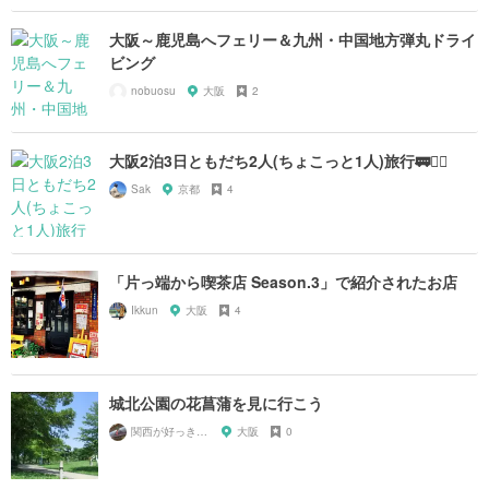
大阪～鹿児島へフェリー＆九州・中国地方弾丸ドライ
ビング
nobuosu
大阪
2
大阪2泊3日ともだち2人(ちょこっと1人)旅行🚃🚶‍♀️
Sak
京都
4
「片っ端から喫茶店 Season.3」で紹介されたお店
Ikkun
大阪
4
城北公園の花菖蒲を見に行こう
関西が好っきゃねん
大阪
0