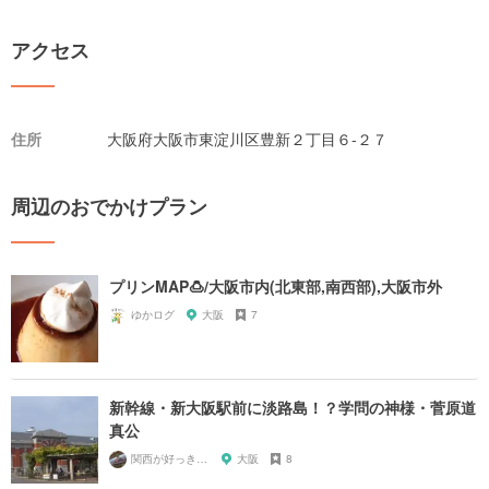
アクセス
住所
大阪府大阪市東淀川区豊新２丁目６-２７
周辺のおでかけプラン
プリンMAP🍮/大阪市内(北東部,南西部),大阪市外
ゆかログ
大阪
7
新幹線・新大阪駅前に淡路島！？学問の神様・菅原道
真公
関西が好っきゃねん
大阪
8