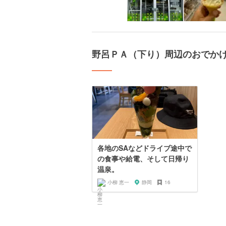
野呂ＰＡ（下り）周辺のおでか
各地のSAなどドライブ途中で
の食事や給電、そして日帰り
温泉。
小柳 恵一
静岡
16