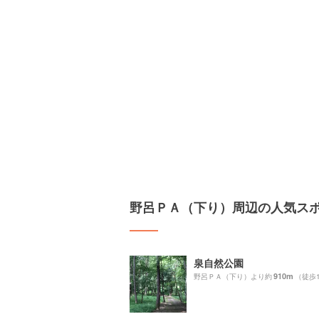
野呂ＰＡ（下り）周辺の人気ス
泉自然公園
910m
野呂ＰＡ（下り）より約
（徒歩