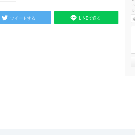
い
る
ツイートする
LINEで送る