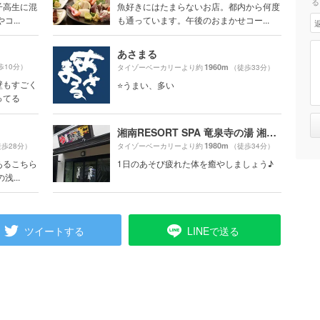
る
子高生に混
魚好きにはたまらないお店。都内から何度
...
も通っています。午後のおまかせコー...
あさまる
歩10分）
1960m
タイゾーベーカリーより約
（徒歩33分）
壁もすごく
⭐️うまい、多い
ってる
湘南RESORT SPA 竜泉寺の湯 湘南茅ヶ崎店
1980m
歩28分）
タイゾーベーカリーより約
（徒歩34分）
あるこちら
1日のあそび疲れた体を癒やしましょう♪
...
ツイートする
LINEで送る