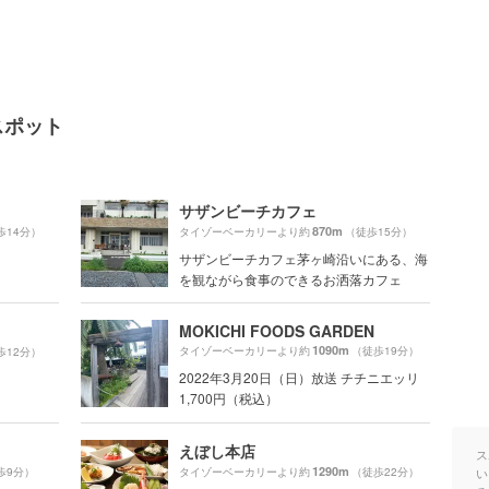
スポット
サザンビーチカフェ
870m
歩14分）
タイゾーベーカリーより約
（徒歩15分）
サザンビーチカフェ茅ヶ崎沿いにある、海
を観ながら食事のできるお洒落カフェ
MOKICHI FOODS GARDEN
1090m
タイゾーベーカリーより約
（徒歩19分）
歩12分）
2022年3月20日（日）放送 チチニエッリ
1,700円（税込）
えぼし本店
ス
1290m
歩9分）
タイゾーベーカリーより約
（徒歩22分）
い