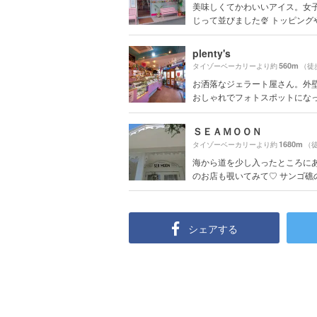
美味しくてかわいいアイス。女
じって並びました🍨 トッピングやコ
plenty's
560m
タイゾーベーカリーより約
（徒
お洒落なジェラート屋さん。外
おしゃれでフォトスポットにな
ＳＥＡＭＯＯＮ
1680m
タイゾーベーカリーより約
（徒
海から道を少し入ったところに
のお店も覗いてみて♡ サンゴ礁の浅
シェアする