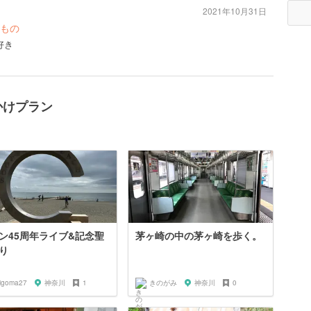
2021年10月31日
もの
好き
かけプラン
ン45周年ライブ&記念聖
茅ヶ崎の中の茅ヶ崎を歩く。
り
rigoma27
神奈川
1
きのがみ
神奈川
0