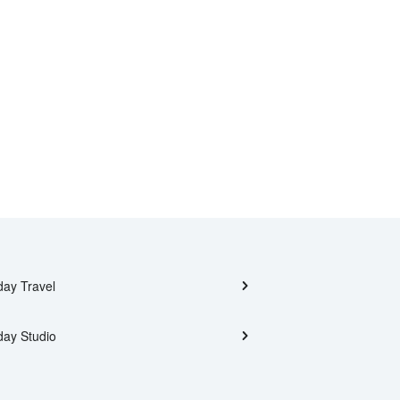
day Travel
day Studio