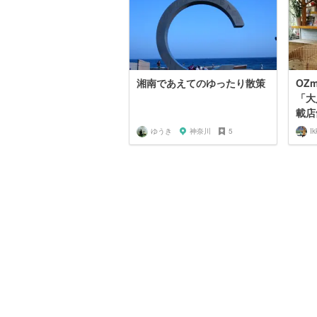
湘南であえてのゆったり散策
OZm
「大
載店舗
ゆうき
神奈川
5
Ik