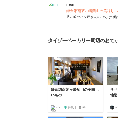
orso
鎌倉湘南茅ヶ崎葉山の美味しい
茅ヶ崎のパン屋さんの中では1番
タイゾーベーカリー周辺のおで
鎌倉湘南茅ヶ崎葉山の美味し
サザ
いもの
地巡
orso
神奈川
36
a